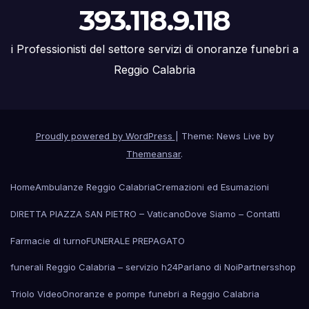
393.118.9.118
i Professionisti del settore servizi di onoranze funebri a
Reggio Calabria
Proudly powered by WordPress
|
Theme: News Live by
Themeansar
.
Home
Ambulanze Reggio Calabria
Cremazioni ed Esumazioni
DIRETTA PIAZZA SAN PIETRO – Vaticano
Dove Siamo – Contatti
Farmacie di turno
FUNERALE PREPAGATO
funerali Reggio Calabria – servizio h24
Parlano di Noi
Partners
shop
Triolo Video
Onoranze e pompe funebri a Reggio Calabria