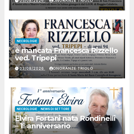
05/08/2026
ONORANZE TRIOLO
NECROLOGIE
è mancata Francesca Rizzello
ved. Tripepi
03/08/2026
ONORANZE TRIOLO
NECROLOGIE
NEWS DI SETTORE
Elvira Fortani nata Rondinelli
– 1° anniversario