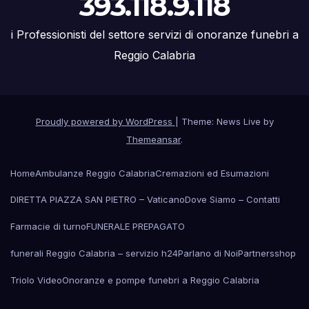
393.118.9.118
i Professionisti del settore servizi di onoranze funebri a
Reggio Calabria
Proudly powered by WordPress
|
Theme: News Live by
Themeansar
.
Home
Ambulanze Reggio Calabria
Cremazioni ed Esumazioni
DIRETTA PIAZZA SAN PIETRO – Vaticano
Dove Siamo – Contatti
Farmacie di turno
FUNERALE PREPAGATO
funerali Reggio Calabria – servizio h24
Parlano di Noi
Partners
shop
Triolo Video
Onoranze e pompe funebri a Reggio Calabria