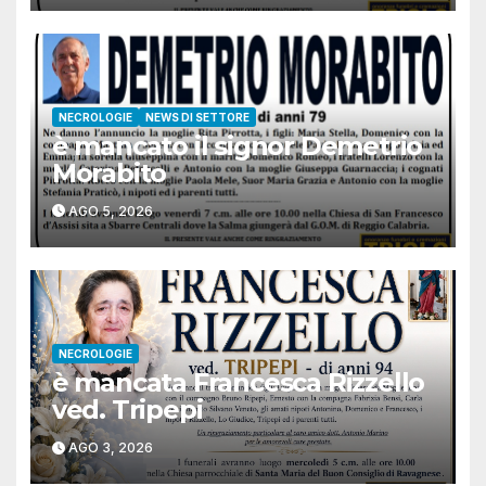
NECROLOGIE
NEWS DI SETTORE
è mancato il signor Demetrio
Morabito
AGO 5, 2026
NECROLOGIE
è mancata Francesca Rizzello
ved. Tripepi
AGO 3, 2026