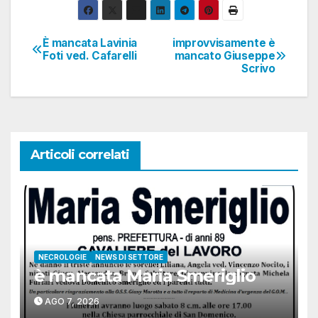
corso…
È mancata Lavinia
improvvisamente è
Navigazione
Foti ved. Cafarelli
mancato Giuseppe
Scrivo
articoli
Articoli correlati
NECROLOGIE
NEWS DI SETTORE
è mancata Maria Smeriglio
AGO 7, 2026