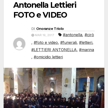
Antonella Lettieri
FOTO e VIDEO
Di
Onoranze Triolo
#antonella
,
#cirò
MAR 19, 2017
,
#foto e video
,
#funerali
,
#lettieri
,
#LETTIERI ANTONELLA
,
#marina
,
#omicidio lettieri