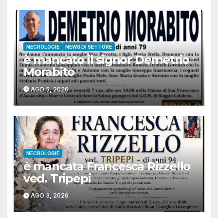
NECROLOGIE
NEWS DI SETTORE
è mancato il signor Demetrio
Morabito
AGO 5, 2026
NECROLOGIE
è mancata Francesca Rizzello
ved. Tripepi
AGO 3, 2026