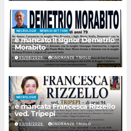
NECROLOGIE
NEWS DI SETTORE
è mancato il signor Demetrio
Morabito
05/08/2026
ONORANZE TRIOLO
NECROLOGIE
è mancata Francesca Rizzello
ved. Tripepi
03/08/2026
ONORANZE TRIOLO