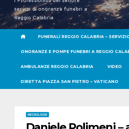
i Professionisti del settore
servizi di onoranze funebri a
Reggio Calabria
FUNERALI REGGIO CALABRIA – SERVIZI
ONORANZE E POMPE FUNEBRI A REGGIO CALA
AMBULANZE REGGIO CALABRIA
VIDEO
DIRETTA PIAZZA SAN PIETRO – VATICANO
NECROLOGIE
Daniele Polimeni – 