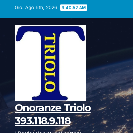
Vai
Gio. Ago 6th, 2026
9:40:53 AM
al
contenuto
Onoranze Triolo
393.118.9.118