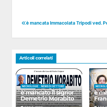
è mancata Immacolata Tripodi ved. Po
Navigazione
articoli
Articoli correlati
NECROLOGIE
NEWS DI SETTORE
NECROLO
è mancato il signor
è m
Demetrio Morabito
Fran
ved.