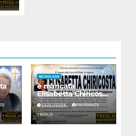
NECROLOGIE
ta
è mancata
Elisabetta Chiricosta
ved. Palamara
ZE
25/07/2026
ONORANZE
TRIOLO