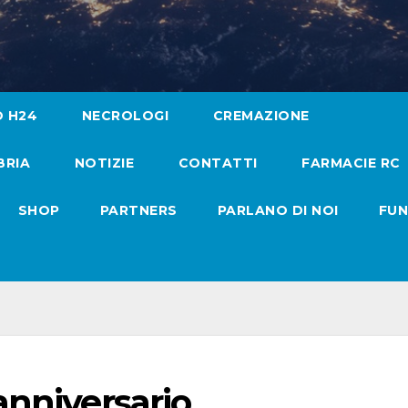
O H24
NECROLOGI
CREMAZIONE
BRIA
NOTIZIE
CONTATTI
FARMACIE RC
SHOP
PARTNERS
PARLANO DI NOI
FUN
anniversario