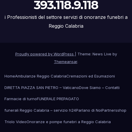
393.118.9.118
i Professionisti del settore servizi di onoranze funebri a
Reggio Calabria
Proudly powered by WordPress
|
Theme: News Live by
Themeansar
.
Home
Ambulanze Reggio Calabria
Cremazioni ed Esumazioni
DIRETTA PIAZZA SAN PIETRO – Vaticano
Dove Siamo – Contatti
Farmacie di turno
FUNERALE PREPAGATO
funerali Reggio Calabria – servizio h24
Parlano di Noi
Partners
shop
Triolo Video
Onoranze e pompe funebri a Reggio Calabria