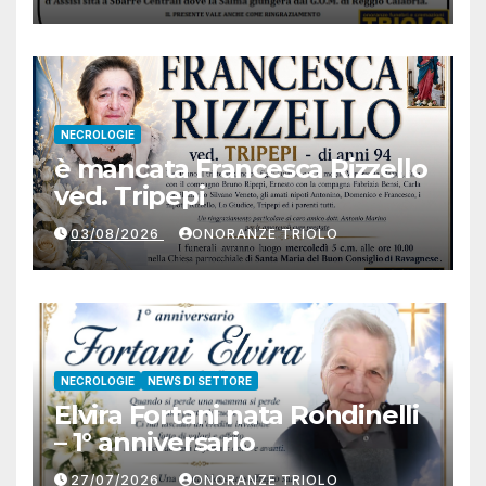
NECROLOGIE
è mancata Francesca Rizzello
ved. Tripepi
03/08/2026
ONORANZE TRIOLO
NECROLOGIE
NEWS DI SETTORE
Elvira Fortani nata Rondinelli
– 1° anniversario
27/07/2026
ONORANZE TRIOLO