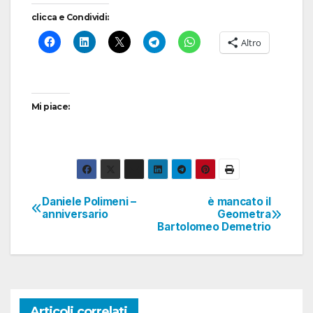
clicca e Condividi:
Altro
Mi piace:
Daniele Polimeni –
è mancato il
Navigazione
anniversario
Geometra
Bartolomeo Demetrio
articoli
Articoli correlati