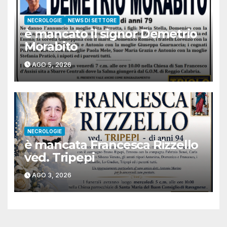
NECROLOGIE
NEWS DI SETTORE
è mancato il signor Demetrio
Morabito
AGO 5, 2026
NECROLOGIE
è mancata Francesca Rizzello
ved. Tripepi
AGO 3, 2026