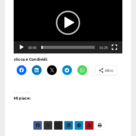
Player
00:00
01:25
clicca e Condividi:
Altro
Mi piace: