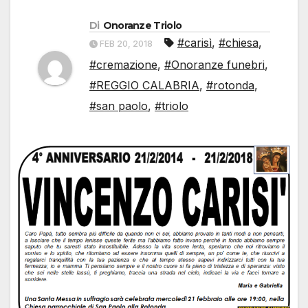
Di
Onoranze Triolo
#carisì
,
#chiesa
,
FEB 20, 2018
#cremazione
,
#Onoranze funebri
,
#REGGIO CALABRIA
,
#rotonda
,
#san paolo
,
#triolo