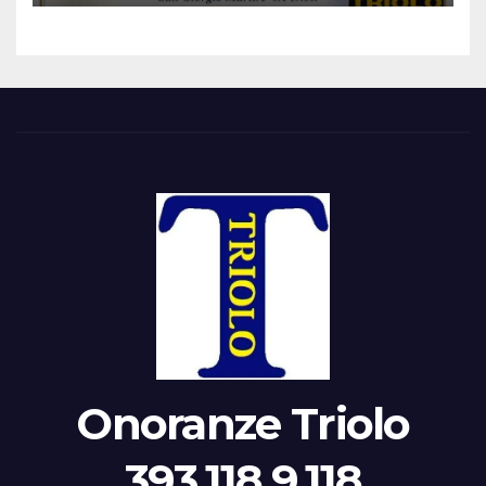
Onoranze Triolo
393.118.9.118