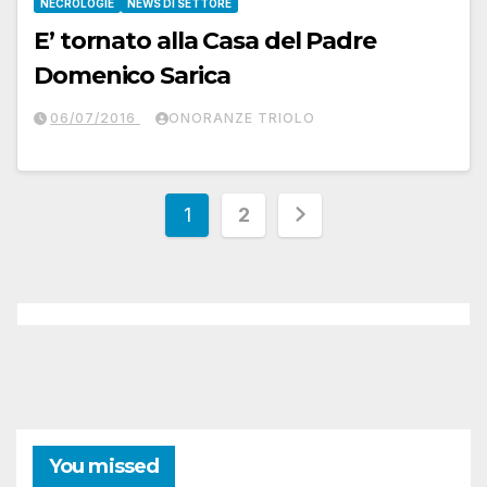
NECROLOGIE
NEWS DI SETTORE
E’ tornato alla Casa del Padre
Domenico Sarica
06/07/2016
ONORANZE TRIOLO
Paginazione
1
2
degli
articoli
You missed